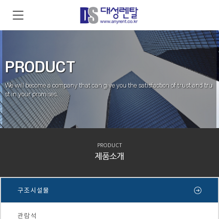
PRODUCT
We will become a company that can give you the satisfaction of trust and tru
st in your promises.
PRODUCT
제품소개
구조시설물
관람석