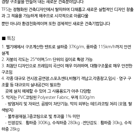
경량 구조물을 만들어 내는 새로운 건축분야입니다.
TFS는 정형화된 건축디자인에서 탈피하여 다채롭고 새로운 실험적인 디자인 창출
과 그 적용을 가능하게 해주므로 시각적으로 아름다울
뿐만 아니라 환경친화적이며 또한 경제적인 새로운 건축기법입니다
■ 특징
1. 벨기에에서 구조계산한 텐트로 설하중 37Kg/m, 풍하중 115km/h까지 안전
설계.
2. 지붕의 각도는 25°이며,5m 단위의 길이로 확장 가능.
3. 최첨단 디자인으로 프레임의 곡선이 매우 미려하며, 대형구조물로 매우 안전한
구조임.
4. 각종 대규모 전시장,공연장,스포츠센터,비행기 격납고,각종창고,임시ㆍ영구 구
조물 등 대규모의 실내공간이 필요한
곳에 설치 해체할 수 있어 그 사용용도가 아주 다양함.
5. 막지는 PVC코팅된 Polyester Fabric, 무게 830g/m
- 방염처리 및 자외선, 곰팡이 차단기능, 막의 외부는 테드라코팅 처리 (오염, 탈
색방지)
- 불투광재질,3중코팅으로 빛 투과율 1% 미만
- 인장강도 : 횡하중 300Kg, 수직하중 280kg -전단강도 : 횡하중 30kg, 수직
하중 28kg