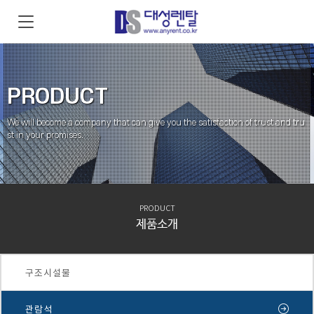
PRODUCT
We will become a company that can give you the satisfaction of trust and tru
st in your promises.
PRODUCT
제품소개
구조시설물
관람석