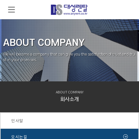
ABOUT COMPANY
We will become a company that can give you the satisfaction of trust and tru
st in your promises.
ABOUT COMPANY
회사소개
인사말
오시는길