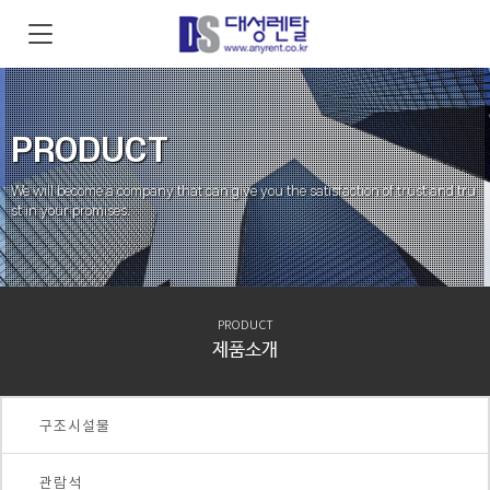
PRODUCT
We will become a company that can give you the satisfaction of trust and tru
st in your promises.
PRODUCT
제품소개
구조시설물
관람석