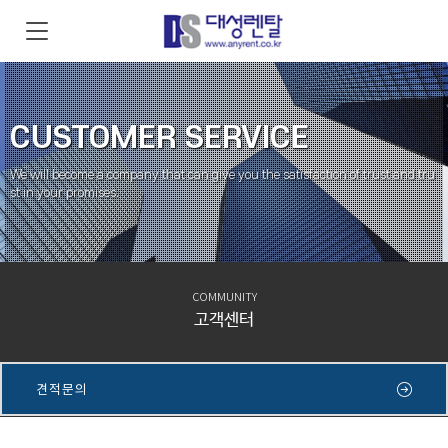
CUSTOMER SERVICE
We will become a company that can give you the satisfaction of trust and tru
st in your promises.
COMMUNITY
고객센터
COMMUNITY
견적문의
고객센터